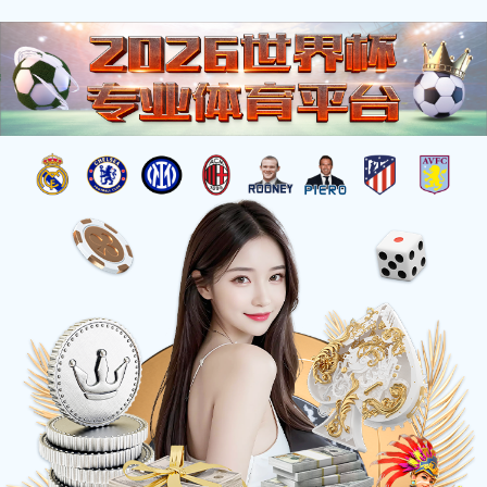
立即注册
B体育
官网 · 权威体育
数据平台
B体育 OFFICIAL WEBSITE
自2022年创立以来，
B体育
致力于为用户提供包括
NBA、英超、欧洲杯、LPL在内的热门赛事直播与数据
服务，广受用户信赖。
立即下载B体育APP